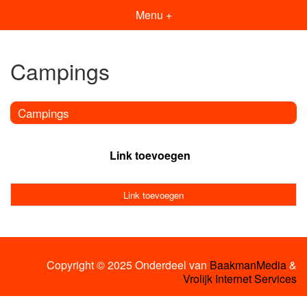
Menu +
Campings
Campings
Link toevoegen
Link toevoegen
Copyright © 2025 Onderdeel van
BaakmanMedia
&
Vrolijk Internet Services