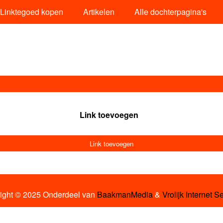
Linktegoed kopen
Artikelen
Alle dochterpagina's
Link toevoegen
Link toevoegen
ight © 2025 Onderdeel van
BaakmanMedia
&
Vrolijk Internet S